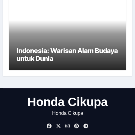
Indonesia: Warisan Alam Budaya
untuk Dunia
Honda Cikupa
Honda Cikupa